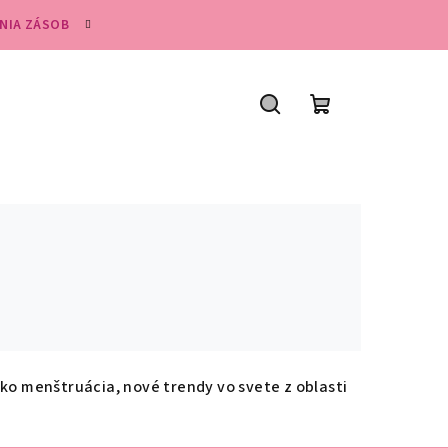
NIA ZÁSOB
Hľadať
Nákupný
košík
ko menštruácia, nové trendy vo svete z oblasti