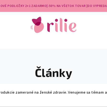
ÉLOVÉ PODLOŽKY 2+1 ZADARMO|-50% NA VŠETOK TOVAR |DO VYPREDA
Články
 produkcie zamerané na ženské zdravie. Venujeme sa témam a