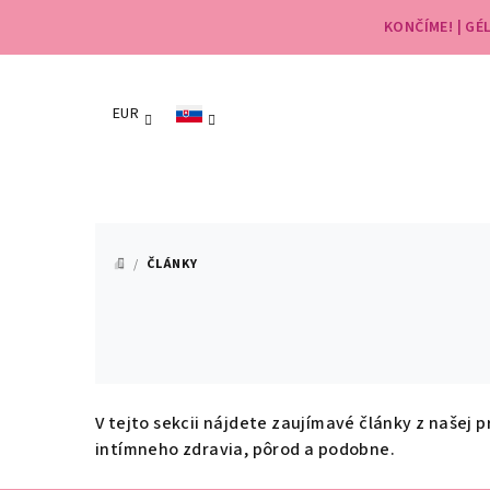
Prejsť
KONČÍME! | G
na
obsah
EUR
/
ČLÁNKY
DOMOV
V tejto sekcii nájdete zaujímavé články z našej
intímneho zdravia, pôrod a podobne.