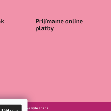
ok
Prijímame online
platby
ie.sk
. Všetky práva vyhradené.
Súhlasím