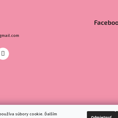
Facebo
gmail.com
oužíva súbory cookie. Ďalším
Copyright 2026
ril
Odmietnuť