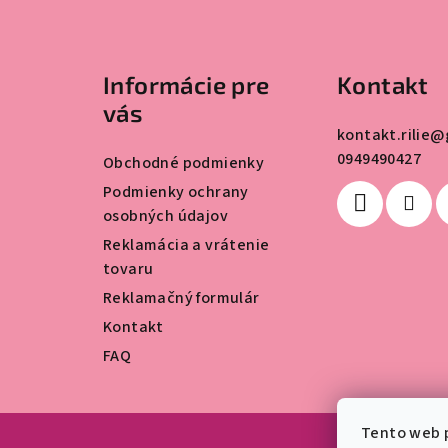
Z
á
Informácie pre
Kontakt
p
vás
ä
kontakt.rilie
@
0949490427
t
Obchodné podmienky
Podmienky ochrany
i
osobných údajov
e
Reklamácia a vrátenie
tovaru
Reklamačný formulár
Kontakt
FAQ
Tento web p