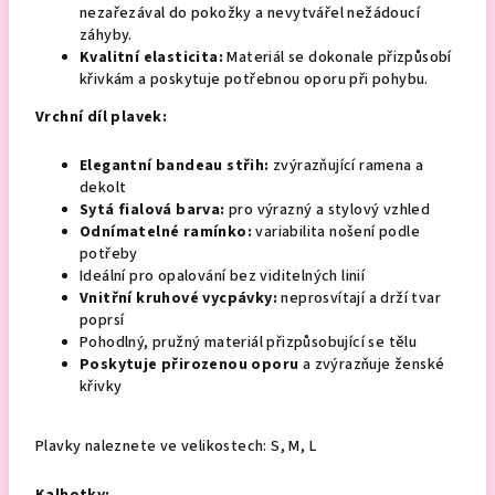
nezařezával do pokožky a nevytvářel nežádoucí
záhyby.
Kvalitní elasticita:
Materiál se dokonale přizpůsobí
křivkám a poskytuje potřebnou oporu při pohybu.
Vrchní díl plavek:
Elegantní bandeau střih:
zvýrazňující ramena a
dekolt
Sytá fialová barva:
pro výrazný a stylový vzhled
Odnímatelné ramínko:
variabilita nošení podle
potřeby
Ideální pro opalování bez viditelných linií
Vnitřní kruhové vycpávky:
neprosvítají a drží tvar
poprsí
Pohodlný, pružný materiál přizpůsobující se tělu
Poskytuje přirozenou oporu
a zvýrazňuje ženské
křivky
Plavky naleznete ve velikostech: S, M, L