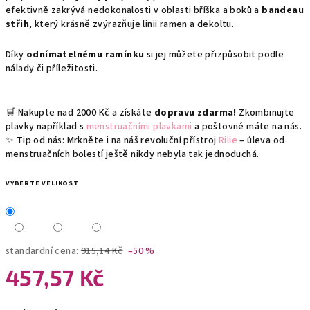
efektivně zakrývá nedokonalosti v oblasti bříška a boků a
bandeau
střih
, který krásně zvýrazňuje linii ramen a dekoltu.
Díky
odnímatelnému ramínku
si jej můžete přizpůsobit podle
nálady či příležitosti.
🛒 Nakupte nad 2000 Kč a získáte
dopravu zdarma!
Zkombinujte
plavky například s
menstruačními plavkami
a poštovné máte na nás.
✨ Tip od nás: Mrkněte i na náš revoluční přístroj
Rilie
– úleva od
menstruačních bolestí ještě nikdy nebyla tak jednoduchá.
VYBERTE VELIKOST
standardní cena:
915,14 Kč
–50 %
457,57 Kč
Měrná