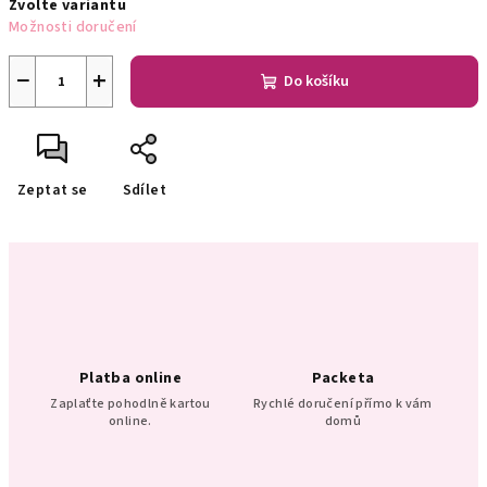
Zvolte variantu
cena:
Možnosti doručení
−
+
Do košíku
Zeptat se
Sdílet
Platba online
Packeta
Zaplaťte pohodlně kartou
Rychlé doručení přímo k vám
online.
domů