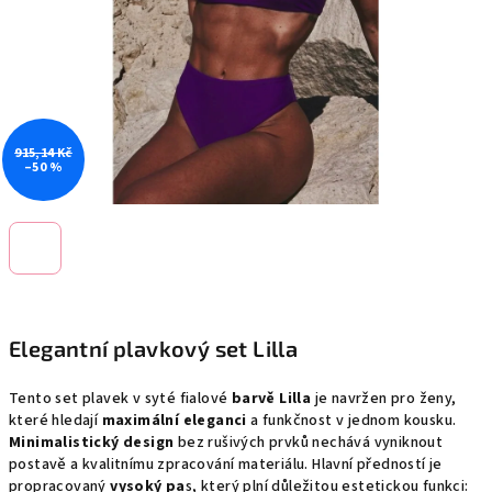
915,14 Kč
–50 %
Elegantní plavkový set Lilla
Tento set plavek v syté fialové
barvě Lilla
je navržen pro ženy,
které hledají
maximální eleganci
a funkčnost v jednom kousku.
Minimalistický design
bez rušivých prvků nechává vyniknout
postavě a kvalitnímu zpracování materiálu. Hlavní předností je
propracovaný
vysoký pa
s, který plní důležitou estetickou funkci: