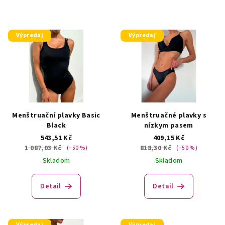
Výpredaj
Výpredaj
Menštruační plavky Basic
Menštruačné plavky s
Black
nízkym pasem
543,51 Kč
409,15 Kč
1 087,03 Kč
818,30 Kč
(–50 %)
(–50 %)
Skladom
Skladom
Detail
Detail
Výpredaj
Výpredaj