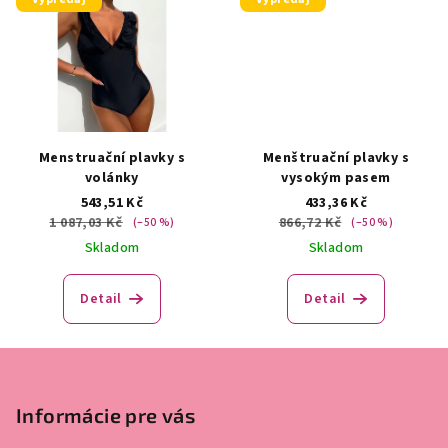
Menstruační plavky s
Menštruační plavky s
volánky
vysokým pasem
543,51 Kč
433,36 Kč
1 087,03 Kč
866,72 Kč
(–50 %)
(–50 %)
Skladom
Skladom
Detail
Detail
Z
á
p
Informácie pre vás
a