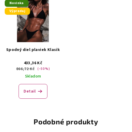
Novinka
Výpredaj
Spodný diel plaviek Klasik
433,36 Kč
866,72 Kč
(–50 %)
Skladom
Detail
Podobné produkty