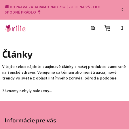
Přejít
🚚 DOPRAVA ZADARAMO NAD 75€ | -30% NA VŠETKO
na
SPODNÉ PRÁDLO 👙
obsah
Nákupní
Hledat
Články
košík
V tejto sekcii nájdete zaujímavé články z našej produkcie zamerané
na ženské zdravie. Venujeme sa témam ako menštruácia, nové
trendy vo svete z oblasti intímneho zdravia, pôrod a podobne.
Záznamy nebyly nalezeny...
Z
á
p
Informácie pre vás
a