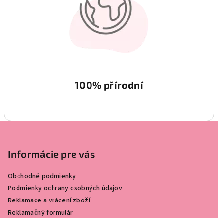
100% přírodní
Z
á
p
Informácie pre vás
a
Obchodné podmienky
t
Podmienky ochrany osobných údajov
í
Reklamace a vrácení zboží
Reklamačný formulár