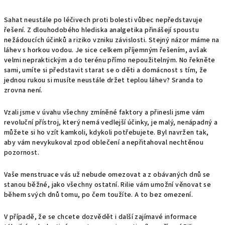
Sahat neustále po léčivech proti bolesti vůbec nepředstavuje
řešení. Z dlouhodobého hlediska analgetika přinášejí spoustu
nežádoucích účinků a riziko vzniku závislosti. Stejný názor máme na
láhev s horkou vodou. Je sice celkem příjemným řešením, avšak
velmi nepraktickým a do terénu přímo nepoužitelným. No řekněte
sami, umíte si představit starat se o děti a domácnost s tím, že
jednou rukou si musíte neustále držet teplou láhev? Sranda to
zrovna není.
Vzali jsme v úvahu všechny zmíněné faktory a přinesli jsme vám
revoluční přístroj, který nemá vedlejší účinky, je malý, nenápadný a
můžete si ho vzít kamkoli, kdykoli potřebujete. Byl navržen tak,
aby vám nevykukoval zpod oblečení a nepřitahoval nechtěnou
pozornost.
Vaše menstruace vás už nebude omezovat a z obávaných dnů se
stanou běžné, jako všechny ostatní. Rilie vám umožní věnovat se
během svých dnů tomu, po čem toužíte. A to bez omezení.
V případě, že se chcete dozvědět i další zajímavé informace