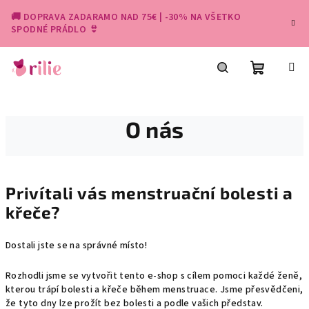
Přejít
🚚 DOPRAVA ZADARAMO NAD 75€ | -30% NA VŠETKO
na
SPODNÉ PRÁDLO 👙
obsah
Nákupní
Hledat
O nás
košík
Privítali vás menstruační bolesti a
křeče?
Dostali jste se na správné místo!
Rozhodli jsme se vytvořit tento e-shop s cílem pomoci každé ženě,
kterou trápí bolesti a křeče během menstruace. Jsme přesvědčeni,
že tyto dny lze prožít bez bolesti a podle vašich představ.