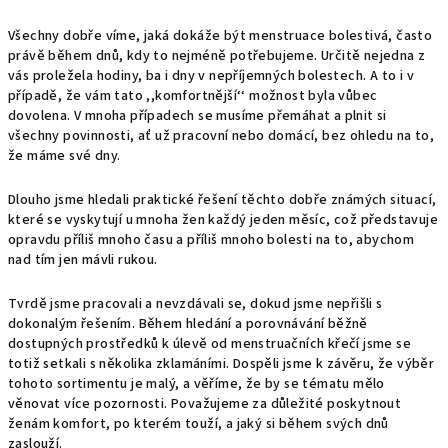
Všechny dobře víme, jaká dokáže být menstruace bolestivá, často
právě během dnů, kdy to nejméně potřebujeme. Určitě nejedna z
vás proležela hodiny, ba i dny v nepříjemných bolestech. A to i v
případě, že vám tato ,,komfortnější‘‘ možnost byla vůbec
dovolena. V mnoha případech se musíme přemáhat a plnit si
všechny povinnosti, ať už pracovní nebo domácí, bez ohledu na to,
že máme své dny.
Dlouho jsme hledali praktické řešení těchto dobře známých situací,
které se vyskytují u mnoha žen každý jeden měsíc, což představuje
opravdu příliš mnoho času a příliš mnoho bolesti na to, abychom
nad tím jen mávli rukou.
Tvrdě jsme pracovali a nevzdávali se, dokud jsme nepřišli s
dokonalým řešením. Během hledání a porovnávání běžně
dostupných prostředků k úlevě od menstruačních křečí jsme se
totiž setkali s několika zklamáními. Dospěli jsme k závěru, že výběr
tohoto sortimentu je malý, a věříme, že by se tématu mělo
věnovat více pozornosti. Považujeme za důležité poskytnout
ženám komfort, po kterém touží, a jaký si během svých dnů
zaslouží.