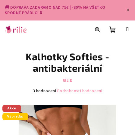
Přejít
🚚 DOPRAVA ZADARAMO NAD 75€ | -30% NA VŠETKO
na
SPODNÉ PRÁDLO 👙
obsah
Nákupní
Hledat
Kalhotky Softies -
košík
antibakteriální
RILIE
Průměrné
3 hodnocení
Podrobnosti hodnocení
hodnocení
produktu
Akce
je
5,0
Výpredaj
z
5
hvězdiček.