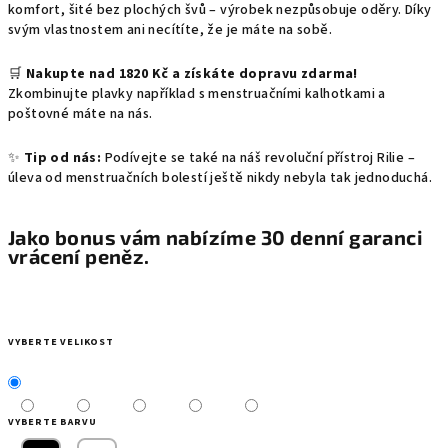
komfort, šité bez plochých švů – výrobek nezpůsobuje oděry. Díky
svým vlastnostem ani necítíte, že je máte na sobě.
🛒
Nakupte nad 1820 Kč a získáte dopravu zdarma!
Zkombinujte plavky například s menstruačními kalhotkami a
poštovné máte na nás.
✨
Tip od nás:
Podívejte se také na náš revoluční přístroj Rilie –
úleva od menstruačních bolestí ještě nikdy nebyla tak jednoduchá.
Jako bonus vám nabízíme 30 denní garanci
vrácení peněz.
VYBERTE VELIKOST
VYBERTE BARVU