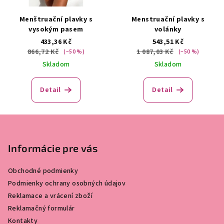
Menštruační plavky s
Menstruační plavky s
vysokým pasem
volánky
433,36 Kč
543,51 Kč
866,72 Kč
1 087,03 Kč
(–50 %)
(–50 %)
Skladom
Skladom
Detail
Detail
Z
á
p
Informácie pre vás
a
Obchodné podmienky
t
Podmienky ochrany osobných údajov
í
Reklamace a vrácení zboží
Reklamačný formulár
Kontakty