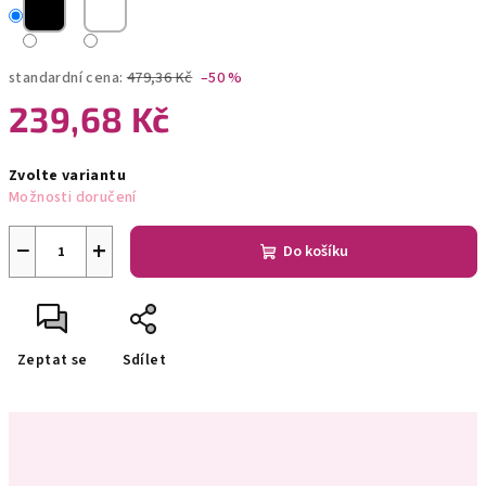
standardní cena:
479,36 Kč
–50 %
239,68 Kč
Měrná
Zvolte variantu
cena:
Možnosti doručení
−
+
Do košíku
Zeptat se
Sdílet