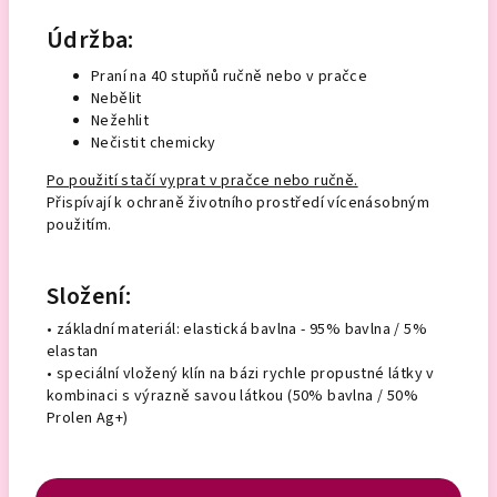
Údržba:
Praní na 40 stupňů ručně nebo v pračce
Nebělit
Nežehlit
Nečistit chemicky
Po použití stačí vyprat v pračce nebo ručně.
Přispívají k ochraně životního prostředí vícenásobným
použitím.
Složení:
• základní materiál: elastická bavlna - 95% bavlna / 5%
elastan
• speciální vložený klín na bázi rychle propustné látky v
kombinaci s výrazně savou látkou (50% bavlna / 50%
Prolen Ag+)