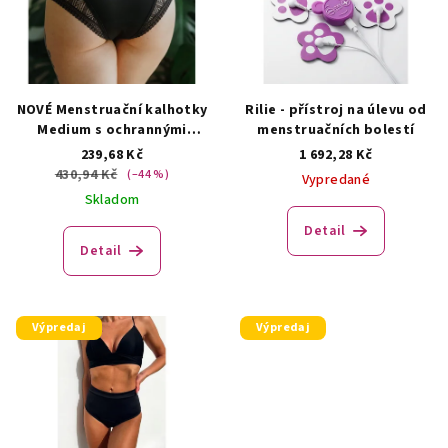
NOVÉ Menstruační kalhotky
Rilie - přístroj na úlevu od
Medium s ochrannými
menstruačních bolestí
pásky
239,68 Kč
1 692,28 Kč
430,94 Kč
(–44 %)
Vypredané
Skladom
Detail
Detail
Výpredaj
Výpredaj